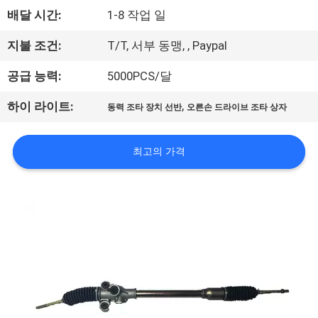
개
배달 시간:
1-8 작업 일
공
지불 조건:
T/T, 서부 동맹, , Paypal
장
공급 능력:
5000PCS/달
투
,
하이 라이트:
동력 조타 장치 선반
오른손 드라이브 조타 상자
어
최고의 가격
품
질
관
리