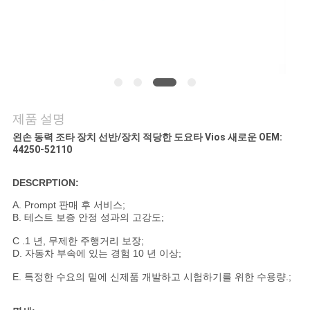
저
희
에
게
연
제품 설명
락
왼손 동력 조타 장치 선반/장치 적당한 도요타 Vios 새로운 OEM:
44250-52110
주
DESCRPTION:
세
A. Prompt 판매 후 서비스;
요
B. 테스트 보증 안정 성과의 고강도;
C .1 년, 무제한 주행거리 보장;
D. 자동차 부속에 있는 경험 10 년 이상;
따
E. 특정한 수요의 밑에 신제품 개발하고 시험하기를 위한 수용량.;
옴