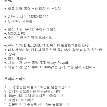
명세:
표
♦
. 항목 설명:
동력 조타 장치 선반/장치
를
♦
. OEM 아니오:
44250-52110
♦
. Quanlity: 우수한
요
♦
. 보장: 1 년, 무제한 주행거리 보장
구
♦
. MOQ: 1 PC
♦
. 주식: 어떤 주식이 있으십시오
하
♦
. 선박 기간: DHL, EMS, TNT, 당신의 필요조건으로 UPS,
♦
. 패킹 세부사항: 단위 패킹을 위한 종이상자, 외부 패킹을 위한 판
십
지 상자
♦
. 조건: 새로운
시
♦
. 지불 기간: 서부 동맹, T/T, Alipay, Paypal,
♦
. 배달 시간: 순서 후에 1~10days는 양에, 보통 달려 있습니다
오
우리의 서비스:
1 .
고객 충분한 비율 100%년을 달성하십시오
2 .
고객의 필요조건은 최우선권입니다
3 .
1day 내의 고객 피드백은 반응합니다
4 .
제안 OEM 서비스
5 .
표본에 따라 주문화 서비스는 유효합니다