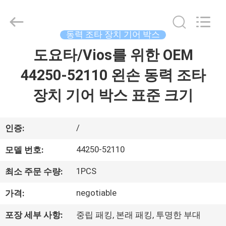
품
질
연
료
펌
동력 조타 장치 기어 박스
프
회
도요타/Vios를 위한 OEM
홈
의
협
력
44250-52110 왼손 동력 조타
업
체.
제
Copyright
장치 기어 박스 표준 크기
©
2017
작
-
2025
fuelpump-
품
/
assembly.com.
인증:
All
Rights
Reserved.
44250-52110
모델 번호:
회
1PCS
최소 주문 수량:
사
negotiable
가격:
소
포장 세부 사항:
중립 패킹, 본래 패킹, 투명한 부대